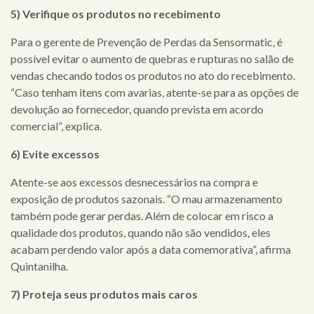
5) Verifique os produtos no recebimento
Para o gerente de Prevenção de Perdas da Sensormatic, é
possível evitar o aumento de quebras e rupturas no salão de
×
vendas checando todos os produtos no ato do recebimento.
“Caso tenham itens com avarias, atente-se para as opções de
devolução ao fornecedor, quando prevista em acordo
home
comercial”, explica.
quem
6) Evite excessos
somos
Atente-se aos excessos desnecessários na compra e
serviços
exposição de produtos sazonais. “O mau armazenamento
também pode gerar perdas. Além de colocar em risco a
clientes
qualidade dos produtos, quando não são vendidos, eles
acabam perdendo valor após a data comemorativa”, afirma
cases
Quintanilha.
7) Proteja seus produtos mais caros
notícias