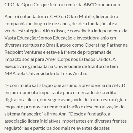
CPO da Open Co, que ficou à frente da
ABCD
por um ano.
Ann foi cofundadora e CEO da Okto Mobile, liderando a
companhia ao longo de dez anos, desde a fundação até a
venda estratégica. Além disso, é conselheira independente da
Vasta Educação/Somos Educação e investidora anjo em
diversas startups no Brasil, atuou como Operating Partner na
Redpoint Ventures e esteve à frente de programas de
impacto social para AmeriCorps nos Estados Unidos. A
×
executiva é graduada na Universidade de Stanford e tem
MBA pela Universidade do Texas Austin.
home
“É com muita satisfação que assumo a presidência da ABCD
em um momento importante para o mercado de crédito
quem
digital brasileiro, que segue avançando de forma estratégica
enquanto promove a democratização e descentralização do
somos
sistema financeiro”, afirma Ann. “Desde a fundação, a
serviços
associação lidera iniciativas importantes em diversas frentes
regulatórias e participa dos mais relevantes debates