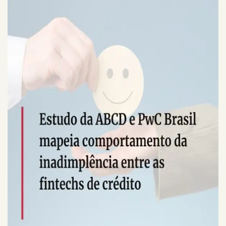
quem
somos
serviços
clientes
cases
notícias