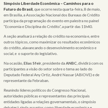
Simpósio Liberdade Econômica – Caminhos para o
home
Futuro do Brasil
,
que ocorre nesta quarta-feira, 8 de maio,
em Brasília, a
Associação Nacional dos Bureaus de Crédito
quem
participa da programação do evento em palestra no painel
somos
“Economia e Disciplina do Crédito”, a partir das 11h40.
A seção analisará a relação do crédito na economia e, entre
serviços
outros tópicos, como maximizar os resultados econômicos
clientes
do crédito, alavancando o desenvolvimento econômico e
social, e o suporte do legislativo.
cases
Na ocasião,
Elias Sfeir
, presidente da
ANBC
, dividirá com os
participantes a visão do setor sobre o tema ao lado do
notícias
Deputado Federal Any Ortiz, André Nassar (ABIOVE) e de
representante da Febraban.
Reunindo líderes políticos do Congresso Nacional,
autoridades públicas e representantes das principais
entidades ligadas a relações governamentais, o simpósio
debaterá ainda assuntos como liberdade econômica e