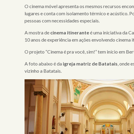
clientes
O cinema móvel apresenta os mesmos recursos encont
lugares e conta com isolamento térmico e acústico. P
cases
pessoas com necessidades especiais.
notícias
A mostra de
cinema itinerante
é uma iniciativa da C
10 anos de experiência em ações envolvendo cinema itin
O projeto “Cinema é pra você, sim!” tem início em Ber
A foto abaixo é da
igreja matriz de Batatais
, onde e
vizinho a Batatais.