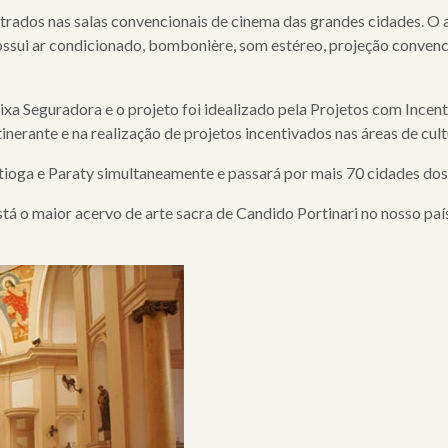
rados nas salas convencionais de cinema das grandes cidades. O
ossui ar condicionado, bombonière, som estéreo, projeção convenc
aixa Seguradora e o projeto foi idealizado pela Projetos com Incen
erante e na realização de projetos incentivados nas áreas de cultu
tioga e Paraty simultaneamente e passará por mais 70 cidades dos e
stá o maior acervo de arte sacra de Candido Portinari no nosso paí