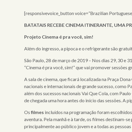
[responsivevoice_button voice=”Brazilian Portugues
BATATAIS RECEBE CINEMA ITINERANTE, UMA P
Projeto Cinema é pra você, sim!
Além do ingresso, a pipoca e o refrigerante são gratui
São Paulo, 28 de março de 2019 – Nos dias 29, 30 e 3
“Cinema é pra você, sim!” que vai promover sessões gr
×
A sala de cinema, que ficará localizada na Praça Dona C
nacionais e internacionais de grande sucesso, como
além dos sucessos nacionais Vai Que Cola, com Paulo G
home
de chegada uma hora antes do início das sessões. A pi
quem
Os
filmes
incluídos na programação foram escolhidos p
somos
aventura. Pela manhã e à tarde, os filmes destinam-se
serviços
principalmente ao público jovem e a todas as pessoas