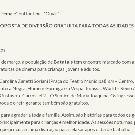
e Female” buttontext=”Ouvir”]
ROPOSTA DE DIVERSÃO GRATUITA PARA TODAS AS IDADES
tos
1 de março, a população de
Batatais
tem encontro marcado com a di
atuitas de cinema para crianças, jovens e adultos.
arolina Zanetti Soriani (Praça do Teatro Municipal), s/n – Centro, 
 Pantera Negra, Homem-Formiga e a Vespa, Jurassic World – Reino
ustavo, e Carrossel 2 – O Sumiço de Maria Joaquina. Os ingressos 
poca e o refrigerante também são gratuitos.
ara agradar a toda a família. Assim, são histórias para todos os
 principalmente para crianças e melhor idade. As sessões noturnas,
 que procuram uma distração para relaxar após o dia de trabalho.