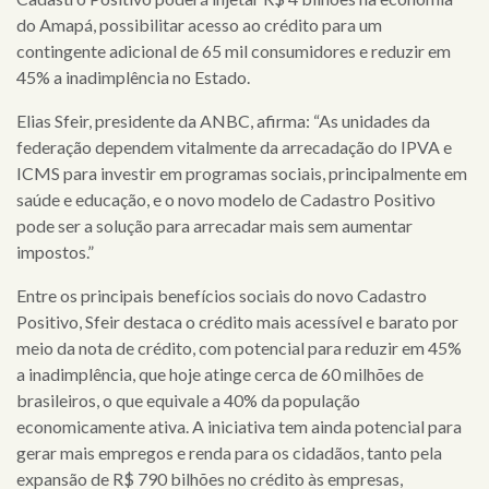
do
Amapá
, possibilitar acesso ao crédito para um
contingente adicional de 65 mil consumidores e reduzir em
45% a inadimplência no Estado.
×
Elias Sfeir, presidente da ANBC, afirma: “As unidades da
federação dependem vitalmente da arrecadação do IPVA e
home
ICMS para investir em programas sociais, principalmente em
saúde e educação, e o novo modelo de Cadastro Positivo
quem
pode ser a solução para arrecadar mais sem aumentar
somos
impostos.”
Entre os principais benefícios sociais do novo Cadastro
serviços
Positivo, Sfeir destaca o crédito mais acessível e barato por
meio da nota de crédito, com potencial para reduzir em 45%
clientes
a inadimplência, que hoje atinge cerca de 60 milhões de
cases
brasileiros, o que equivale a 40% da população
economicamente ativa. A iniciativa tem ainda potencial para
notícias
gerar mais empregos e renda para os cidadãos, tanto pela
expansão de R$ 790 bilhões no crédito às empresas,