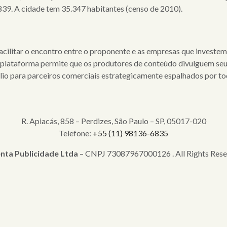
39. A cidade tem 35.347 habitantes (censo de 2010).
 facilitar o encontro entre o proponente e as empresas que inve
taforma permite que os produtores de conteúdo divulguem seus 
fólio para parceiros comerciais estrategicamente espalhados por tod
R. Apiacás, 858 – Perdizes, São Paulo – SP, 05017-020
Telefone:
+55 (11) 98136-6835
nta Publicidade Ltda
– CNPJ 73087967000126 . All Rights Rese