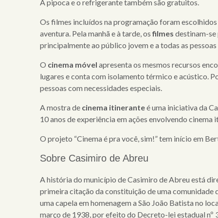
A pipoca e o refrigerante também são gratuitos.
Os filmes incluídos na
programação foram escolhidos p
aventura. Pela manhã e à tarde, os
filmes
destinam-se p
principalmente ao público jovem e a todas as pessoas
O
cinema móvel
apresenta os mesmos recursos encon
lugares e conta com isolamento térmico e acústico. P
pessoas com necessidades especiais.
A mostra de
cinema itinerante
é uma iniciativa
da Ca
10 anos de experiência em ações envolvendo cinema itin
O projeto
“
Cinema é pra você, sim!” tem início em Ber
Sobre Casimiro de Abreu
A história do município de Casimiro de Abreu está di
primeira citação da constituição de uma comunidade 
uma capela em homenagem a São João Batista no local 
março de 1938, por efeito do Decreto-lei estadual nº