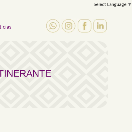
Select Language
▼
tícias
ERANTE
ITINERANTE