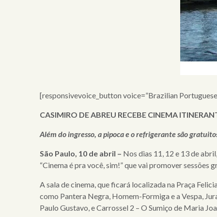
×
home
quem
somos
serviços
[responsivevoice_button voice=”Brazilian Portugues
clientes
CASIMIRO DE ABREU
RECEBE CINEMA ITINERAN
cases
Além do ingresso, a pipoca e o refrigerante são gratuito
notícias
São Paulo, 10 de abril –
Nos dias
11, 12 e 13 de abril
“
Cinema é pra você, sim!” que vai promover sessões gra
A sala de cinema, que ficará localizada na Praça Felici
como
Pantera Negra, Homem-Formiga e a Vespa, Juras
Paulo Gustavo, e Carrossel 2 – O Sumiço de Maria Joaq