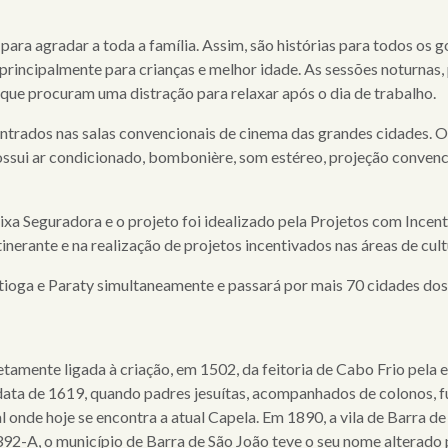
ara agradar a toda a família. Assim, são histórias para todos os 
rincipalmente para crianças e melhor idade. As sessões noturnas,
 que procuram uma distração para relaxar após o dia de trabalho.
trados nas salas convencionais de cinema das grandes cidades. 
ossui ar condicionado, bombonière, som estéreo, projeção convenc
ixa Seguradora e o projeto foi idealizado pela Projetos com Incen
erante e na realização de projetos incentivados nas áreas de cultu
tioga e Paraty simultaneamente e passará por mais 70 cidades dos 
retamente ligada à criação, em 1502, da feitoria de Cabo Frio pe
data de 1619, quando padres jesuítas, acompanhados de colonos, f
onde hoje se encontra a atual Capela. Em 1890, a vila de Barra de
 392-A, o município de Barra de São João teve o seu nome alterado