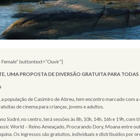
e Female” buttontext=”Ouvir”]
TE,
UMA PROPOSTA DE DIVERSÃO GRATUITA PARA TODAS 
s
,
a população d
e Casimiro de Abreu,
tem encontro marcado com a di
tuitas de cinema para crianças, jovens e adultos.
ano Sodré, no centro,
terá sessões às 8h, 10h, 14h, 16h e 19h, com t
sic World – Reino Ameaçado, Procurando Dory, Moana entre outr
uina. Os ingressos são gratuitos, individuais e distribuídos por o