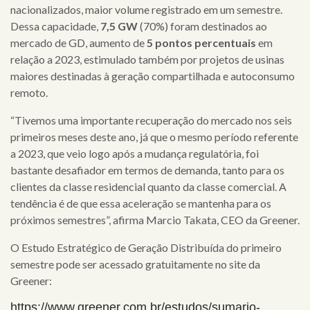
nacionalizados, maior volume registrado em um semestre.
Dessa capacidade,
7,5 GW
(70%) foram destinados ao
mercado de GD, aumento de
5 pontos percentuais
em
relação a 2023, estimulado também por projetos de usinas
maiores destinadas à geração compartilhada e autoconsumo
remoto.
“Tivemos uma importante recuperação do mercado nos seis
primeiros meses deste ano, já que o mesmo período referente
a 2023, que veio logo após a mudança regulatória, foi
×
bastante desafiador em termos de demanda, tanto para os
clientes da classe residencial quanto da classe comercial. A
tendência é de que essa aceleração se mantenha para os
home
próximos semestres”, afirma Marcio Takata, CEO da Greener.
quem
O Estudo Estratégico de Geração Distribuída do primeiro
semestre pode ser acessado gratuitamente no site da
somos
Greener:
serviços
https://www.greener.com.br/estudos/sumario-