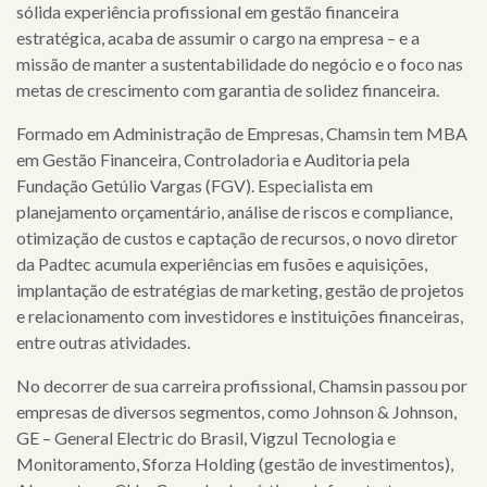
sólida experiência profissional em gestão financeira
home
estratégica, acaba de assumir o cargo na empresa – e a
missão de manter a sustentabilidade do negócio e o foco nas
quem
metas de crescimento com garantia de solidez financeira.
somos
Formado em Administração de Empresas, Chamsin tem MBA
em Gestão Financeira, Controladoria e Auditoria pela
serviços
Fundação Getúlio Vargas (FGV). Especialista em
planejamento orçamentário, análise de riscos e compliance,
clientes
otimização de custos e captação de recursos, o novo diretor
da Padtec acumula experiências em fusões e aquisições,
cases
implantação de estratégias de marketing, gestão de projetos
notícias
e relacionamento com investidores e instituições financeiras,
entre outras atividades.
No decorrer de sua carreira profissional, Chamsin passou por
empresas de diversos segmentos, como Johnson & Johnson,
GE – General Electric do Brasil, Vigzul Tecnologia e
Monitoramento, Sforza Holding (gestão de investimentos),