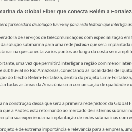
marina da Global Fiber que conecta Belém a Fortalez
erá fornecedora de solução turn-key para rede festoon que interliga as 
eradora de serviços de telecomunicações com especialização em f
 da solução submarina para uma rede
festoon
que será implantada i
 submarina que conecta vários pontos ao longo da costa sem amplif
portante, uma vez que permitirá
interligar a região c
om menor latênc
subfluvial no Rio Amazonas, conectando as localidades de Iquitos 
ução do trecho Belém-Fortaleza, dentro do projeto Lima-Fortaleza,
onará a todas as áreas da Amazônia uma comunicação de qualidade e
ça na construção dessa que será a primeira rede
festoon
da Global F
a que a Padtec está retornando ao mercado de sistemas submarinos
amplia sua experiência na implantação de redes submarinas com ess
 projeto é de extrema importância e relevância para a empresa, uma