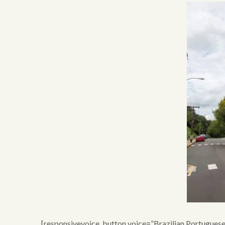
×
home
[responsivevoice_button voice=”Brazilian Portugues