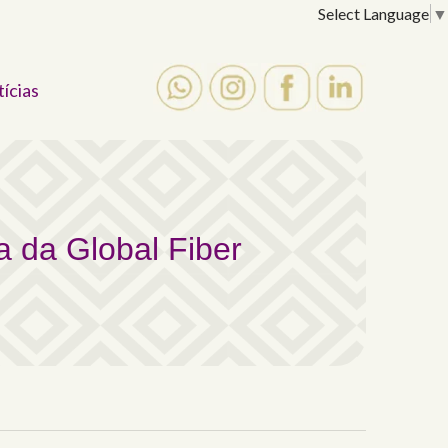
Select Language
▼
tícias
 da Global Fiber
a da Global Fiber