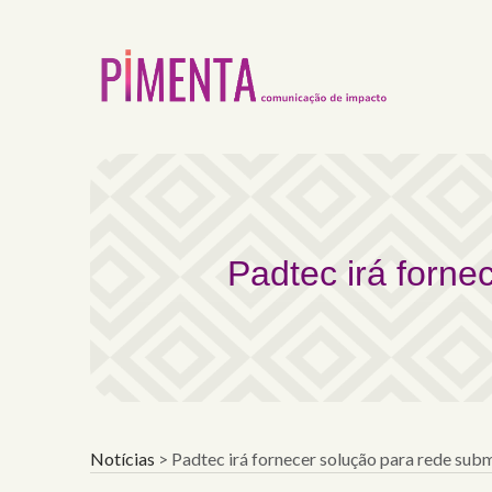
Padtec irá fornecer sol
Padtec irá forne
Notícias
>
Padtec irá fornecer solução para rede sub