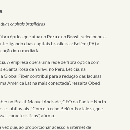
a
duas capitais brasileiras
ibra óptica que atua no
Peru
e no
Brasil
, selecionou a
nterligando duas capitais brasileiras: Belém (PA) a
icação intermediária.
ia. A empresa opera uma rede de fibra óptica com
e Santa Rosa de Yaraví, no Peru, Leticia, na
 a Global Fiber contribui para a redução das lacunas
 uma América Latina mais conectada”, ressalta Obed
iber no Brasil. Manuel Andrade, CEO da Padtec North
 e subfluviais.
“Com o trecho Belém-Fortaleza, que
as características”, afirma.
 vez que, ao proporcionar acesso à internet de