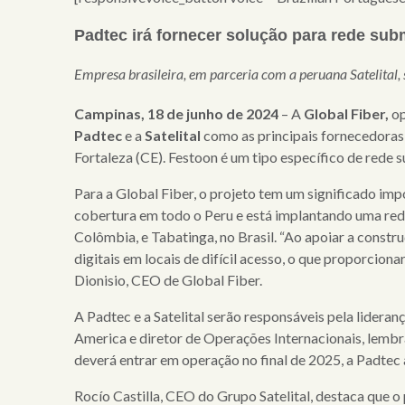
quem
Padtec irá fornecer solução para rede sub
somos
Empresa brasileira, em parceria com a peruana Satelital, s
serviços
clientes
Campinas, 18 de junho de 2024
– A
Global Fiber,
op
Padtec
e a
Satelital
como as principais fornecedoras
cases
Fortaleza (CE). Festoon é um tipo específico de rede
notícias
Para a Global Fiber, o projeto tem um significado im
cobertura em todo o Peru e está implantando uma rede 
Colômbia, e Tabatinga, no Brasil. “Ao apoiar a constr
digitais em locais de difícil acesso, o que proporci
Dionisio, CEO de Global Fiber.
A Padtec e a Satelital serão responsáveis pela lideran
America e diretor de Operações Internacionais, lembr
deverá entrar
em operação no final de 2025, a Padtec 
Rocío Castilla, CEO do Grupo Satelital, destaca que o