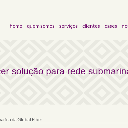
home
quem somos
serviços
clientes
cases
no
ução para rede submarina
cer solução para rede submarin
marina da Global Fiber