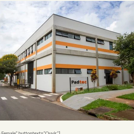
e Female” buttontext=”Ouvir”]