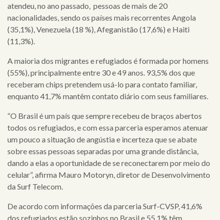
atendeu, no ano passado, pessoas de mais de 20
nacionalidades, sendo os países mais recorrentes Angola
(35,1%), Venezuela (18 %), Afeganistão (17,6%) e Haiti
(11,3%).
A maioria dos migrantes e refugiados é formada por homens
(55%), principalmente entre 30 e 49 anos. 93,5% dos que
receberam chips pretendem usá-lo para contato familiar,
enquanto 41,7% mantêm contato diário com seus familiares.
×
“O Brasil é um país que sempre recebeu de braços abertos
todos os refugiados, e com essa parceria esperamos atenuar
um pouco a situação de angústia e incerteza que se abate
home
sobre essas pessoas separadas por uma grande distância,
dando a elas a oportunidade de se reconectarem por meio do
quem
celular”, afirma Mauro Motoryn, diretor de Desenvolvimento
da Surf Telecom.
somos
De acordo com informações da parceria Surf-CVSP, 41,6%
serviços
dos refugiados estão sozinhos no Brasil e 55,1% têm