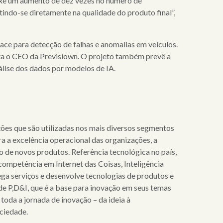
ouxe um aumento de dez vezes no número de
tindo-se diretamente na qualidade do produto final”,
ace para detecção de falhas e anomalias em veículos.
salta o CEO da Previsiown. O projeto também prevê a
lise dos dados por modelos de IA.
es que são utilizadas nos mais diversos segmentos
ra a excelência operacional das organizações, a
o de novos produtos. Referência tecnológica no país,
ompetência em Internet das Coisas, Inteligência
ega serviços e desenvolve tecnologias de produtos e
de P,D&I, que é a base para inovação em seus temas
toda a jornada de inovação – da ideia à
ciedade.