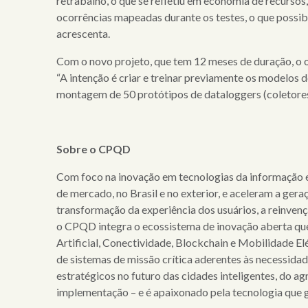
retrabalho, o que se refletiu em economia de recurs
ocorrências mapeadas durante os testes, o que possibi
acrescenta.
Com o novo projeto, que tem 12 meses de duração, o o
“A intenção é criar e treinar previamente os modelos 
montagem de 50 protótipos de dataloggers (coletores
Sobre o CPQD
Com foco na inovação em tecnologias da informação 
de mercado, no Brasil e no exterior, e aceleram a ger
transformação da experiência dos usuários, a reinven
o CPQD integra o ecossistema de inovação aberta que
Artificial, Conectividade, Blockchain e Mobilidade E
de sistemas de missão crítica aderentes às necessida
estratégicos no futuro das cidades inteligentes, do a
implementação – e é apaixonado pela tecnologia que 