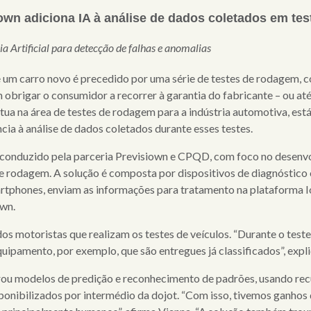
own adiciona IA à análise de dados coletados em te
a Artificial para detecção de falhas e anomalias
um carro novo é precedido por uma série de testes de rodagem, co
 obrigar o consumidor a recorrer à garantia do fabricante – ou a
 atua na área de testes de rodagem para a indústria automotiva, e
cia à análise de dados coletados durante esses testes.
 conduzido pela parceria Previsiown e CPQD, com foco no desenvo
 de rodagem. A solução é composta por dispositivos de diagnóstic
tphones, enviam as informações para tratamento na plataforma Io
own.
s motoristas que realizam os testes de veículos. “Durante o teste
ipamento, por exemplo, que são entregues já classificados”, expl
rou modelos de predição e reconhecimento de padrões, usando recur
ponibilizados por intermédio da dojot. “Com isso, tivemos ganhos