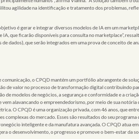
os, principalmente humanos”, afirma Vianna. “A solução também tr
litou agilidade na identificação e tratamento dos problemas, refle
bjetivo é gerar e integrar diversos modelos de IA em um marketpl
de IA, que ficarão disponíveis para consulta no marketplace”, res
 de dados), que serão integrados em uma prova de conceito de aná
e comunicação, o CPQD mantém um portfólio abrangente de soluçõ
ação de valor no processo de transformação digital contribuindo pa
ção de modelos de negócios, a segurança e conformidade e a criaçã
 vem alavancando o empreendedorismo, por meio de sua notória c
létrica. O CPQD é uma organização privada, com 46 anos, que entr
des complexas do mercado. Esses são resultados do seu programa 
gronegócio inteligente e da manufatura avançada. O CPQD atua em 
gera o desenvolvimento, o progresso e promove o bem-estar da so