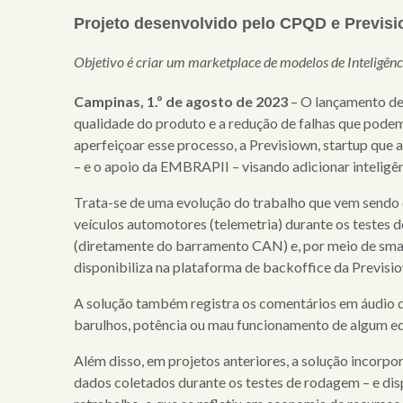
home
Projeto desenvolvido pelo CPQD e Previsi
quem
somos
Objetivo é criar um marketplace de modelos de Inteligênci
serviços
Campinas, 1.º de agosto de 2023
– O lançamento de 
qualidade do produto e a redução de falhas que podem
clientes
aperfeiçoar esse processo, a Previsiown, startup que
– e o apoio da EMBRAPII – visando adicionar inteligên
cases
Trata-se de uma evolução do trabalho que vem sendo
notícias
veículos automotores (telemetria) durante os testes
(diretamente do barramento CAN) e, por meio de smar
disponibiliza na plataforma de backoffice da Previsi
A solução também registra os comentários em áudio do
barulhos, potência ou mau funcionamento de algum equ
Além disso, em projetos anteriores, a solução incorpo
dados coletados durante os testes de rodagem – e dis