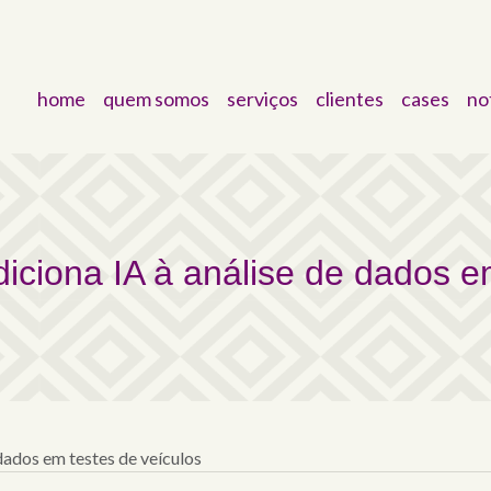
home
quem somos
serviços
clientes
cases
no
a IA à análise de dados 
iciona IA à análise de dados em
dados em testes de veículos