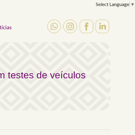
Select Language
▼
tícias
em testes de veículos
 testes de veículos