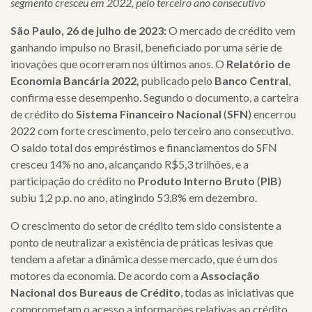
segmento cresceu em 2022, pelo terceiro ano consecutivo
São Paulo, 26 de julho de 2023:
O mercado de crédito vem
ganhando impulso no Brasil, beneficiado por uma série de
inovações que ocorreram nos últimos anos. O
Relatório de
Economia Bancária 2022,
publicado pelo
Banco Central
,
confirma esse desempenho. Segundo o documento, a carteira
de crédito do
Sistema Financeiro Nacional
(
SFN
) encerrou
2022 com forte crescimento, pelo terceiro ano consecutivo.
O saldo total dos empréstimos e financiamentos do SFN
cresceu 14% no ano, alcançando R$5,3 trilhões, e a
participação do crédito no
Produto Interno Bruto
(
PIB
)
subiu 1,2 p.p. no ano, atingindo 53,8% em dezembro.
O crescimento do setor de crédito tem sido consistente a
ponto de neutralizar a existência de práticas lesivas que
tendem a afetar a dinâmica desse mercado, que é um dos
motores da economia. De acordo com a
Associação
Nacional dos Bureaus de Crédito
, todas as iniciativas que
comprometam o acesso a informações relativas ao crédito